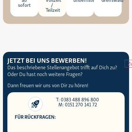
sofort
/
Teilzeit
JETZT BEI UNS BEWERBEN!
Z
Das beschriebene Stellenangebot trifft auf Dich zu?
Oder Du hast noch weitere Fragen?
Dann freuen wir uns von Dir zu hören!
T: 0383 488 896 800
M: 0151 270 141 72
FÜR RÜCKFRAGEN: